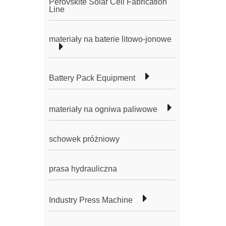
Perovskite Solar Cell Fabrication
Line
materiały na baterie litowo-jonowe
Battery Pack Equipment
materiały na ogniwa paliwowe
schowek próżniowy
prasa hydrauliczna
Industry Press Machine