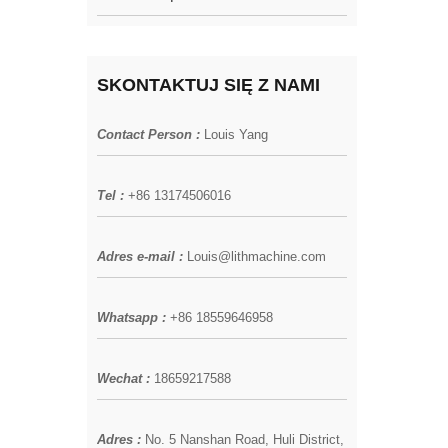
SKONTAKTUJ SIĘ Z NAMI
Contact Person :
Louis Yang
Tel :
+86 13174506016
Adres e-mail :
Louis@lithmachine.com
Whatsapp :
+86 18559646958
Wechat :
18659217588
Adres :
No. 5 Nanshan Road, Huli District,