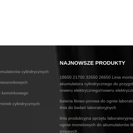
NAJNOWSZE PRODUKTY
mulatorów cylindrycznych
18650 21700 32650 26650 Linia mont
 kieszonkowych
akumulatora cylindrycznego do przygo
roweru elektrycznego/roweru elektryc
ium komórkowego
bateria litowo-jonowa do ogniw laborat
komórek cylindrycznych
linia do badań laboratoryjnych
linia produkcyjna sprzętu laboratoryjn
ogniw monetowych do akumulatorów li
jonowych