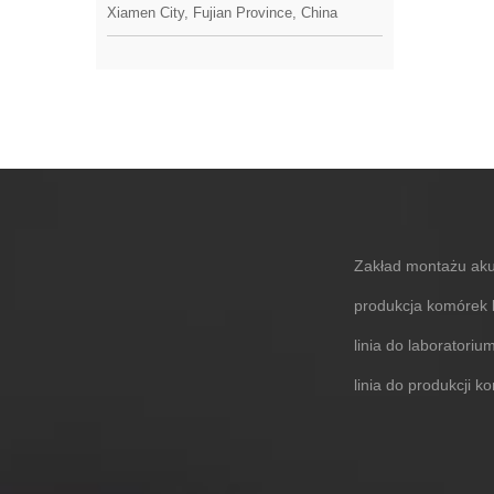
Xiamen City, Fujian Province, China
Zakład montażu aku
produkcja komórek
linia do laborator
linia do produkcji 