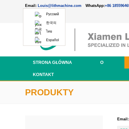
Email:
Louis@lithmachine.com
WhatsApp:
+86 18559646
Русский
한국의
ไทย
Español
STRONA GŁÓWNA
O
KONTAKT
PRODUKTY
Email: