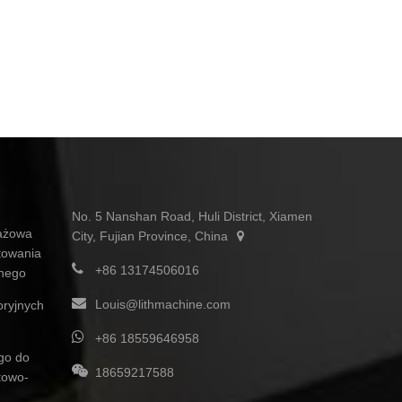
No. 5 Nanshan Road, Huli District, Xiamen
ażowa
City, Fujian Province, China
towania
+86 13174506016
znego
Louis@lithmachine.com
oryjnych
+86 18559646958
ego do
18659217588
towo-