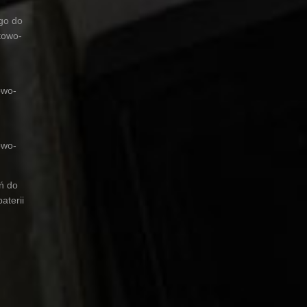
ego do
towo-
owo-
owo-
ń do
aterii