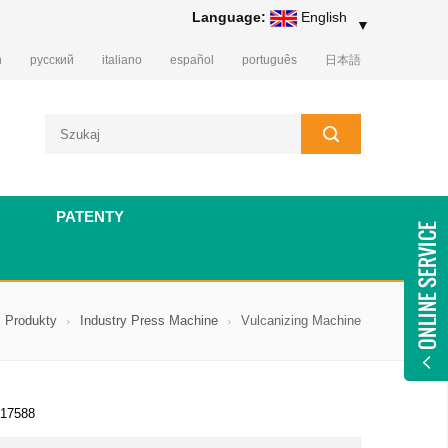
Language:
English
▼
h
русский
italiano
español
português
日本語
PATENTY
Produkty
Industry Press Machine
Vulcanizing Machine
17588