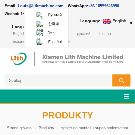
Email:
Louis@lithmachine.com
WhatsApp:
+86 18559646958
Wechat:
18659217588
Русский
Language:
English
▼
한국의
Language:
English
▼
ไทย
English
français
Deutsch
русский
italiano
español
português
日本語
Español
PRODUKTY
Strona główna
Produkty
sprzęt do montażu superkondensatora