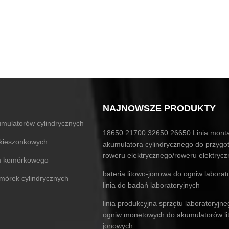
NAJNOWSZE PRODUKTY
mulatorów cylindrycznych
18650 21700 32650 26650 Linia mont
 kieszonkowych
akumulatora cylindrycznego do przygo
roweru elektrycznego/roweru elektryc
ium komórkowego
bateria litowo-jonowa do ogniw laborat
komórek cylindrycznych
linia do badań laboratoryjnych
linia produkcyjna sprzętu laboratoryjn
ogniw monetowych do akumulatorów li
jonowych