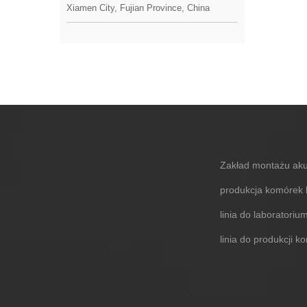
Xiamen City, Fujian Province, China
Zakład montażu aku
produkcja komórek
linia do laborator
linia do produkcji 