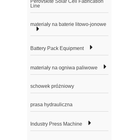
Perovskite Solar Cell Fabrication
Line
materiały na baterie litowo-jonowe
Battery Pack Equipment
materiały na ogniwa paliwowe
schowek próżniowy
prasa hydrauliczna
Industry Press Machine