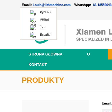
Email:
Louis@lithmachine.com
WhatsApp:
+86 18559646
Русский
한국의
ไทย
Español
STRONA GŁÓWNA
O
KONTAKT
PRODUKTY
Email: