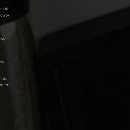
ego do
towo-
owo-
owo-
ń do
aterii