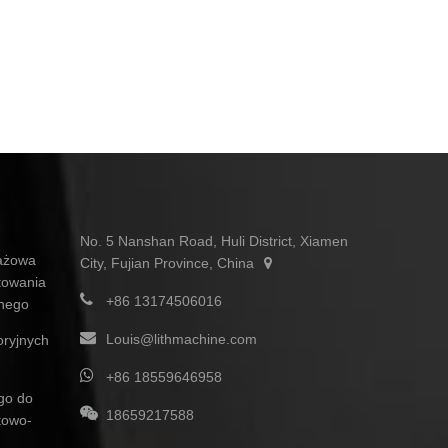
No. 5 Nanshan Road, Huli District, Xiamen
ażowa
City, Fujian Province, China
towania
+86 13174506016
znego
Louis@lithmachine.com
oryjnych
+86 18559646958
ego do
18659217588
towo-