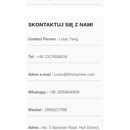
SKONTAKTUJ SIĘ Z NAMI
Contact Person :
Louis Yang
Tel :
+86 13174506016
Adres e-mail :
Louis@lithmachine.com
Whatsapp :
+86 18559646958
Wechat :
18659217588
Adres :
No. 5 Nanshan Road, Huli District,