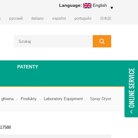
Language:
English
▼
h
русский
italiano
español
português
日本語
PATENTY
 główna
Produkty
Laboratory Equipment
Spray Dryer
17588