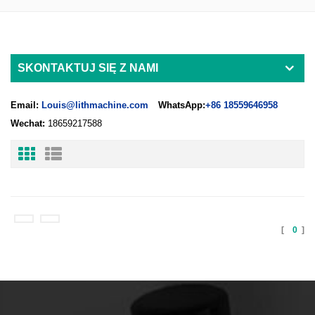
SKONTAKTUJ SIĘ Z NAMI
Email:
Louis@lithmachine.com
WhatsApp:
+86 18559646958
Wechat:
18659217588
[
0
]