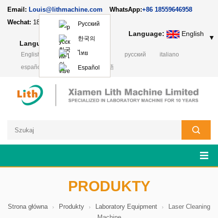
Email:
Louis@lithmachine.com
WhatsApp:
+86 18559646958
Wechat:
18659217588
Русский
Language:
English
▼
한국의
Language:
English
▼
ไทย
English
français
Deutsch
русский
italiano
español
português
日本語
Español
PRODUKTY
Strona główna
Produkty
Laboratory Equipment
Laser Cleaning
Machine