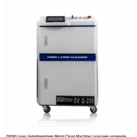
200W Laser światłowodowy Metal Clean Machine Laserowe usuwanie