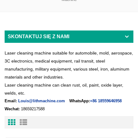
SKONTAKTUJ SIĘ Z NAMI
Laser cleaning machine suitable for automobile, mold, aerospace,
3C electronics, medical equipment, rail transit, steel
manufacturing, military equipment, various steel, iron, aluminum
materials and other industries
.
L
aser cleaning machine can clean rust, oil, paint, oxide layer,
welds, etc.
Email:
Louis@lithmachine.com
WhatsApp:
+86 18559646958
Wechat:
18659217588