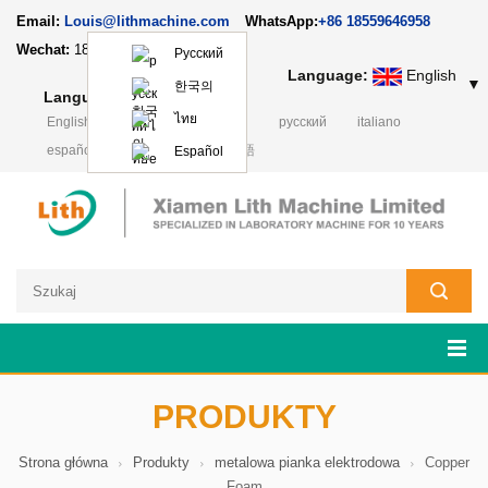
Email:
Louis@lithmachine.com
WhatsApp:
+86 18559646958
Wechat:
18659217588
Русский
Language:
English
▼
한국의
Language:
English
▼
ไทย
English
français
Deutsch
русский
italiano
español
português
日本語
Español
PRODUKTY
Strona główna
Produkty
metalowa pianka elektrodowa
Copper
Foam