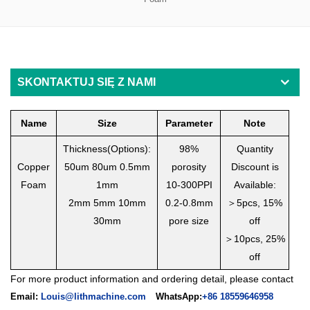
SKONTAKTUJ SIĘ Z NAMI
Name
Size
Parameter
Note
Thickness(Options):
98%
Quantity
Copper
50um 80um 0.5mm
porosity
Discount is
Foam
1mm
10-300PPI
Available:
2
mm 5mm 10mm
0.2-0.8mm
＞
5pcs, 15%
30mm
pore size
off
＞
10pcs, 25%
off
For more product information and ordering detail, please contact
Email:
Louis@lithmachine.com
WhatsApp:
+86 18559646958