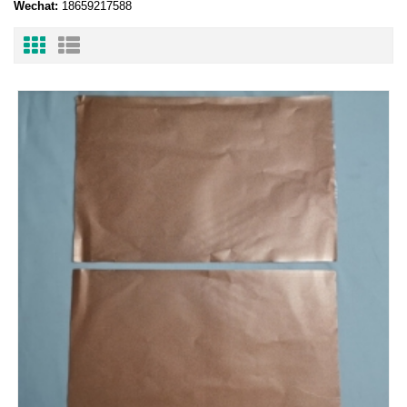
Wechat:
18659217588