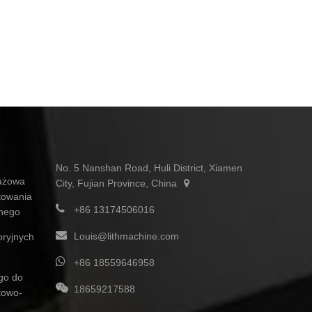
No. 5 Nanshan Road, Huli District, Xiamen
ażowa
City, Fujian Province, China
towania
+86 13174506016
znego
Louis@lithmachine.com
oryjnych
+86 18559646958
ego do
18659217588
towo-