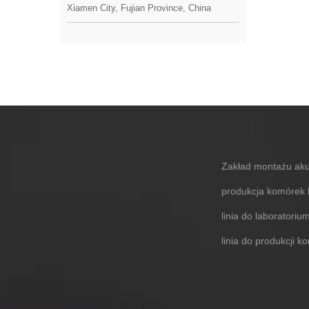
Xiamen City, Fujian Province, China
Zakład montażu aku
produkcja komórek
linia do laborator
linia do produkcji 