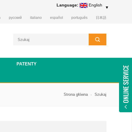
Language:
English
▼
h
русский
italiano
español
português
日本語
PATENTY
Strona główna
Szukaj