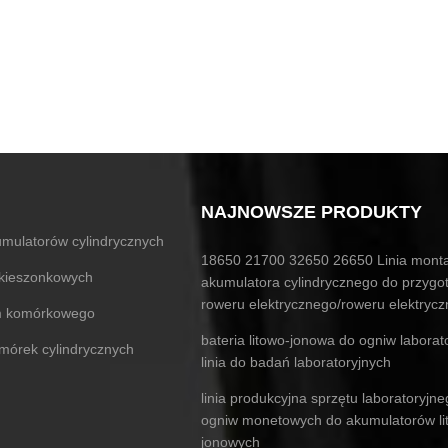
NAJNOWSZE PRODUKTY
mulatorów cylindrycznych
18650 21700 32650 26650 Linia mont
 kieszonkowych
akumulatora cylindrycznego do przygo
roweru elektrycznego/roweru elektryc
ium komórkowego
bateria litowo-jonowa do ogniw laborat
komórek cylindrycznych
linia do badań laboratoryjnych
linia produkcyjna sprzętu laboratoryjn
ogniw monetowych do akumulatorów li
jonowych