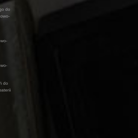
ego do
towo-
owo-
owo-
ń do
aterii