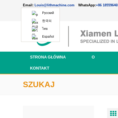
Email:
Louis@lithmachine.com
WhatsApp:
+86 18559646
Русский
한국의
ไทย
Español
STRONA GŁÓWNA
O
KONTAKT
SZUKAJ