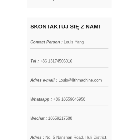
SKONTAKTUJ SIĘ Z NAMI
Contact Person :
Louis Yang
Tel :
+86 13174506016
Adres e-mail :
Louis@lithmachine.com
Whatsapp :
+86 18559646958
Wechat :
18659217588
Adres :
No. 5 Nanshan Road, Huli District,