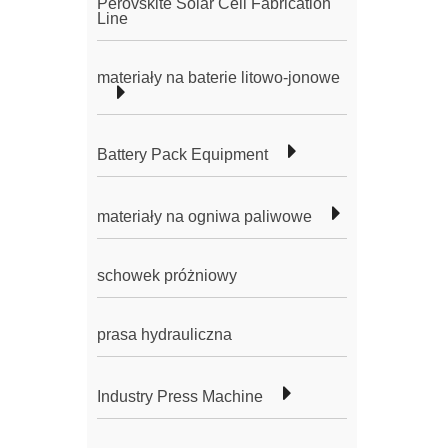
Perovskite Solar Cell Fabrication
Line
materiały na baterie litowo-jonowe
Battery Pack Equipment
materiały na ogniwa paliwowe
schowek próżniowy
prasa hydrauliczna
Industry Press Machine